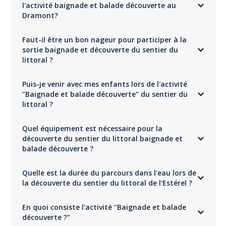
Adresse
l'activité baignade et balade découverte au
Rand'eau adventure
Effacer le fitre
Dramont?
Boulevard du Sémaphore
Saint-Raphaël
L'activité peut se pratiquer à partir de 6 ans. le guide peut fournir des
isabelle
Faut-il être un bon nageur pour participer à la
"frites" pour une meilleure flottaison pour les enfants.
Rand eau
sortie baignade et découverte du sentier du
littoral ?
Commenté le 21/08/2019
Rando sympa et amusante mais un peu courte, un peu trop de sauts et
non il suffit de savoir nager, pour participer à la sortie baignade et
pas assez loin des sentiers battus avec un nombre important de
Puis-je venir avec mes enfants lors de l'activité
découverte du Dramont.
participants
"Baignade et balade découverte" du sentier du
littoral ?
C'est une activité familiale donc oui vous pouvez y aller avec vos enfants
Quel équipement est nécessaire pour la
à partir de 6 ans
découverte du sentier du littoral baignade et
balade découverte ?
Prévoyez pour la sortie baignade et découvere un maillot de bain, des
Quelle est la durée du parcours dans l'eau lors de
baskets pouvant aller dans l'eau, une serviette et crème solaire.
la découverte du sentier du littoral de l'Estérel ?
la partie la plus longue est de 25 mètres, vous y allez à votre rythme,
En quoi consiste l'activité "Baignade et balade
vous êtes au coeur des calanques de l'Estérel et ses roches rouges..
profitez en !
découverte ?"