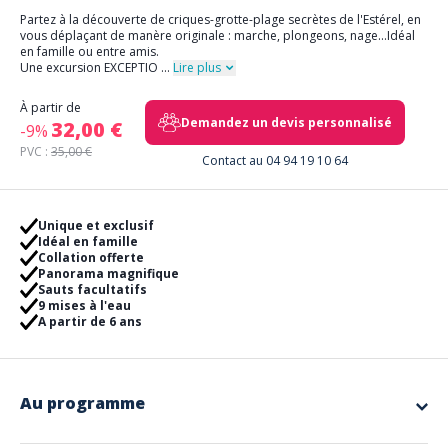
Partez à la découverte de criques-grotte-plage secrètes de l'Estérel, en
vous déplaçant de manère originale : marche, plongeons, nage...Idéal
en famille ou entre amis.
Une excursion EXCEPTIO
...
Lire plus
À partir de
Demandez un devis personnalisé
32,00 €
-9%
PVC :
35,00 €
Contact au 04 94 19 10 64
Unique et exclusif
Idéal en famille
Collation offerte
Panorama magnifique
Sauts facultatifs
9 mises à l'eau
A partir de 6 ans
Au programme
Rand'Eau est une activité UNIQUE à Saint Raphaël... tant par son prix que
par la beauté des paysages. Cette balade insolite vous fera de