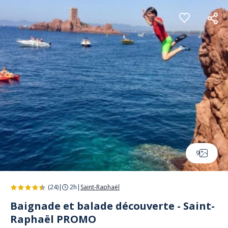
Panneau de gestion des cookies
9
(24)
|
2h
|
Saint-Raphaël
Baignade et balade découverte - Saint-
Raphaël PROMO