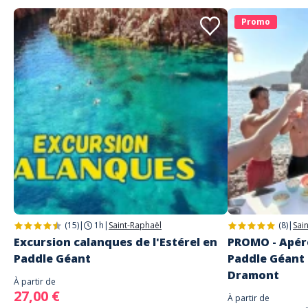
Promo
(15)
|
1h
|
Saint-Raphaël
(8)
|
Sai
Excursion calanques de l'Estérel en
PROMO - Apéro
Paddle Géant
Paddle Géant 
Dramont
À partir de
27,00 €
À partir de