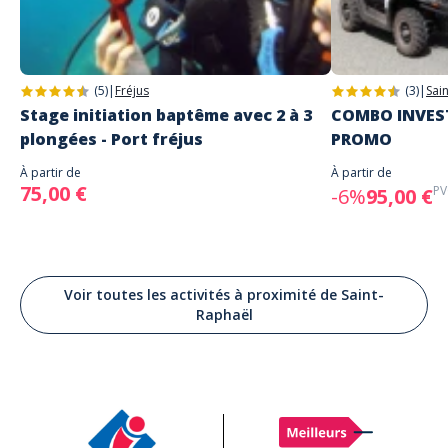
(5)
|
Fréjus
(3)
|
Sai
Stage initiation baptême avec 2 à 3
COMBO INVEST
plongées - Port fréjus
PROMO
À partir de
À partir de
75,00 €
PV
-6%
95,00 €
Voir toutes les activités à proximité de Saint-
Raphaël