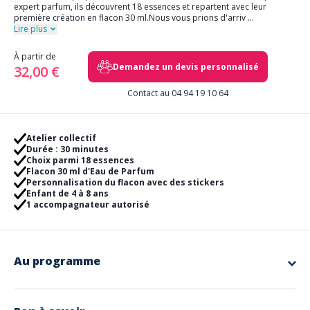
expert parfum, ils découvrent 18 essences et repartent avec leur
première création en flacon 30 ml.Nous vous prions d'arriv
...
Lire plus
À partir de
Demandez un devis personnalisé
32,00 €
Contact au 04 94 19 10 64
Atelier collectif
Durée : 30 minutes
Choix parmi 18 essences
Flacon 30 ml d'Eau de Parfum
Personnalisation du flacon avec des stickers
Enfant de 4 à 8 ans
1 accompagnateur autorisé
Au programme
Un atelier imaginé pour éveiller la curiosité et la sensibilité des enfants.
Guidés par un expert parfum, les jeunes créateurs découvrent dix-huit
essences, choisissent leurs favorites et composent leur tout premier