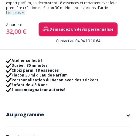
expert parfum, ils découvrent 18 essences et repartent avec leur
première création en flacon 30 ml.Nous vous prions d'arriv
...
Lire plus
À partir de
Demandez un devis personnalisé
32,00 €
Contact au 04 94 19 10 64
Atelier collectif
Durée : 30 minutes
Choix parmi 18 essences
Flacon 30 ml d'Eau de Parfum
Personnalisation du flacon avec des stickers
Enfant de 4 à 8 ans
1 accompagnateur autorisé
Au programme
Un atelier imaginé pour éveiller la curiosité et la sensibilité des enfants.
Guidés par un expert parfum, les jeunes créateurs découvrent dix-huit
essences, choisissent leurs favorites et composent leur tout premier