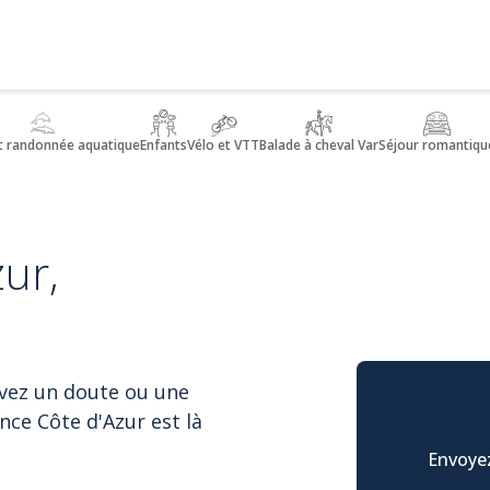
t randonnée aquatique
Enfants
Vélo et VTT
Balade à cheval Var
Séjour romantiqu
ur,
avez un doute ou une
nce Côte d'Azur est là
Envoyez