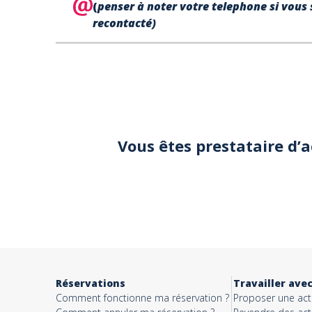
(
penser à noter votre telephone si vous 
recontacté)
Votre
téléphone*
Votre email*
Vous êtes prestataire d’
Objet*
Activité*
Réservations
Travailler ave
Comment fonctionne ma réservation ?
Proposer une acti
Message*