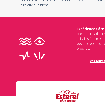
Comment annuler ma réservation ?
Revendre des acti
Foire aux questions
Expérience Côte
prestataires d'acti
activités à faire s
vos e-billets pour
proches.
Voir toutes 
Ce site est protégé par reCAPTCHA et Google
Politique de Conf
d’utilisation de Google
s’appliquent.
Envoyer