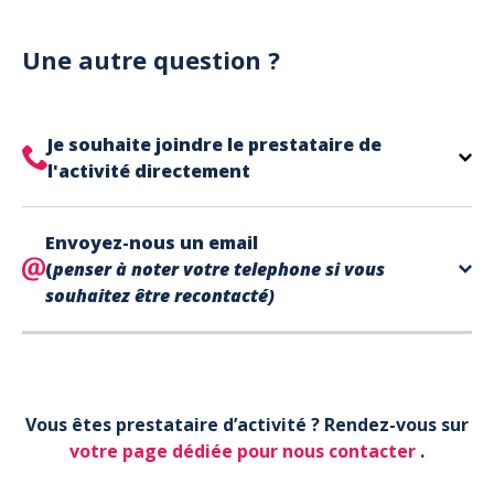
Notre site est un site e-commerce acceptant
votre billet.
uniquement les paiements en carte bancaire.
Cependant, nous avons l'office de tourisme de Fréjus
Une autre question ?
et de Saint Raphaël qui acceptent les chèques
vacances, uniquement sur place (pas par courrier).
A noter que la réservation est prise en compte
Je souhaite joindre le prestataire de
uniquement une fois le paiement effectué.
l'activité directement
Le contact de votre prestataire d’activité se
Envoyez-nous un email
trouve directement sur votre billet,
en bas de page
(
penser à noter votre telephone si vous
dans la partie contact.
souhaitez être recontacté)
Votre téléphone*
Vous êtes prestataire d’activité ? Rendez-vous sur
Votre email*
votre page dédiée pour nous contacter
.