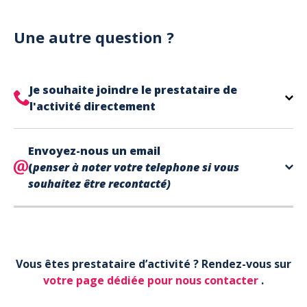
Notre site est un site e-commerce acceptant
votre billet.
uniquement les paiements en carte bancaire.
Cependant, nous avons l'office de tourisme de Fréjus
Une autre question ?
et de Saint Raphaël qui acceptent les chèques
vacances, uniquement sur place (pas par courrier).
A noter que la réservation est prise en compte
Je souhaite joindre le prestataire de
uniquement une fois le paiement effectué.
l'activité directement
Le contact de votre prestataire d’activité se
Envoyez-nous un email
trouve directement sur votre billet,
en bas de page
(
penser à noter votre telephone si vous
dans la partie contact.
souhaitez être recontacté)
Votre téléphone*
Vous êtes prestataire d’activité ? Rendez-vous sur
Votre email*
votre page dédiée pour nous contacter
.