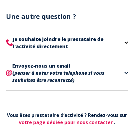
Notre site est un site e-commerce acceptant
votre billet.
uniquement les paiements en carte bancaire.
Cependant, nous avons l'office de tourisme de Fréjus
Une autre question ?
et de Saint Raphaël qui acceptent les chèques
vacances, uniquement sur place (pas par courrier).
A noter que la réservation est prise en compte
Je souhaite joindre le prestataire de
uniquement une fois le paiement effectué.
l'activité directement
Le contact de votre prestataire d’activité se
Envoyez-nous un email
trouve directement sur votre billet,
en bas de page
(
penser à noter votre telephone si vous
dans la partie contact.
souhaitez être recontacté)
Votre téléphone*
Vous êtes prestataire d’activité ? Rendez-vous sur
Votre email*
votre page dédiée pour nous contacter
.