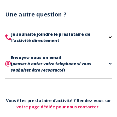
Notre site est un site e-commerce acceptant
votre billet.
uniquement les paiements en carte bancaire.
Cependant, nous avons l'office de tourisme de Fréjus
Une autre question ?
et de Saint Raphaël qui acceptent les chèques
vacances, uniquement sur place (pas par courrier).
A noter que la réservation est prise en compte
Je souhaite joindre le prestataire de
uniquement une fois le paiement effectué.
l'activité directement
Le contact de votre prestataire d’activité se
Envoyez-nous un email
trouve directement sur votre billet,
en bas de page
(
penser à noter votre telephone si vous
dans la partie contact.
souhaitez être recontacté)
Votre téléphone*
Vous êtes prestataire d’activité ? Rendez-vous sur
Votre email*
votre page dédiée pour nous contacter
.