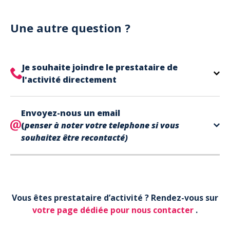
Notre site est un site e-commerce acceptant
votre billet.
uniquement les paiements en carte bancaire.
Cependant, nous avons l'office de tourisme de Fréjus
Une autre question ?
et de Saint Raphaël qui acceptent les chèques
vacances, uniquement sur place (pas par courrier).
A noter que la réservation est prise en compte
Je souhaite joindre le prestataire de
uniquement une fois le paiement effectué.
l'activité directement
Le contact de votre prestataire d’activité se
Envoyez-nous un email
trouve directement sur votre billet,
en bas de page
(
penser à noter votre telephone si vous
dans la partie contact.
souhaitez être recontacté)
Votre téléphone*
Vous êtes prestataire d’activité ? Rendez-vous sur
Votre email*
votre page dédiée pour nous contacter
.