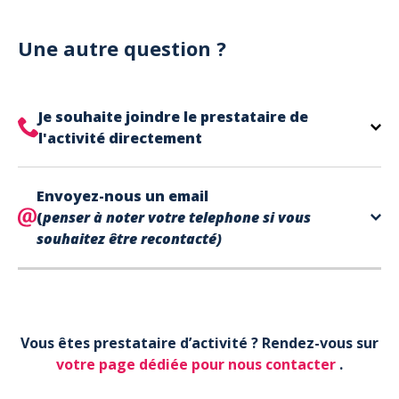
Notre site est un site e-commerce acceptant
votre billet.
uniquement les paiements en carte bancaire.
Cependant, nous avons l'office de tourisme de Fréjus
Une autre question ?
et de Saint Raphaël qui acceptent les chèques
vacances, uniquement sur place (pas par courrier).
A noter que la réservation est prise en compte
Je souhaite joindre le prestataire de
uniquement une fois le paiement effectué.
l'activité directement
Le contact de votre prestataire d’activité se
Envoyez-nous un email
trouve directement sur votre billet,
en bas de page
(
penser à noter votre telephone si vous
dans la partie contact.
souhaitez être recontacté)
Votre téléphone*
Vous êtes prestataire d’activité ? Rendez-vous sur
Votre email*
votre page dédiée pour nous contacter
.