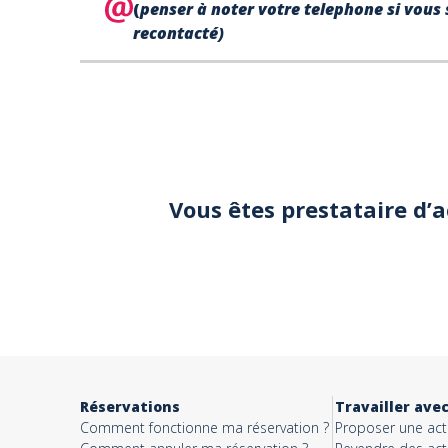
(
penser à noter votre telephone si vous 
recontacté)
Votre
téléphone*
Votre email*
Vous êtes prestataire d’
Objet*
Activité*
Réservations
Travailler ave
Comment fonctionne ma réservation ?
Proposer une acti
Message*