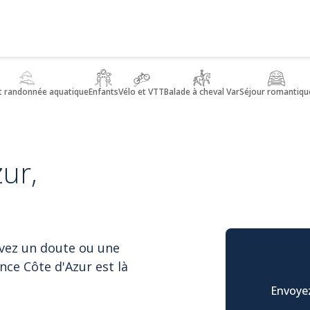
t randonnée aquatique
Enfants
Vélo et VTT
Balade à cheval Var
Séjour romantiqu
ur,
avez un doute ou une
nce Côte d'Azur est là
Envoyez