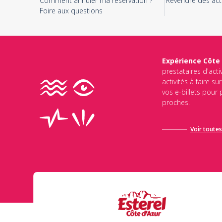
Comment annuler ma réservation ?
Revendre des acti
Foire aux questions
Expérience Côte
prestataires d'acti
activités à faire s
vos e-billets pour
proches.
Voir toutes 
Ce site est protégé par reCAPTCHA et Google
Politique de Conf
d’utilisation de Google
s’appliquent.
Envoyer