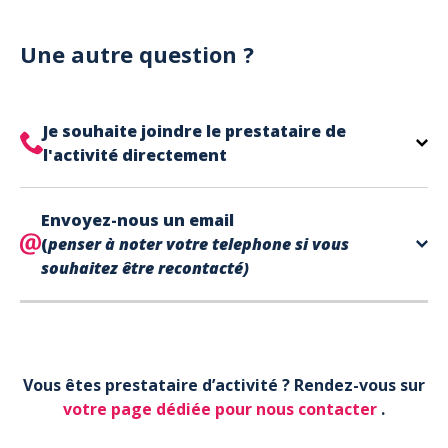
Notre site est un site e-commerce acceptant
votre billet.
uniquement les paiements en carte bancaire.
Cependant, nous avons l'office de tourisme de Fréjus
Une autre question ?
et de Saint Raphaël qui acceptent les chèques
vacances, uniquement sur place (pas par courrier).
A noter que la réservation est prise en compte
Je souhaite joindre le prestataire de
uniquement une fois le paiement effectué.
l'activité directement
Le contact de votre prestataire d’activité se
Envoyez-nous un email
trouve directement sur votre billet,
en bas de page
(
penser à noter votre telephone si vous
dans la partie contact.
souhaitez être recontacté)
Votre téléphone*
Vous êtes prestataire d’activité ? Rendez-vous sur
Votre email*
votre page dédiée pour nous contacter
.