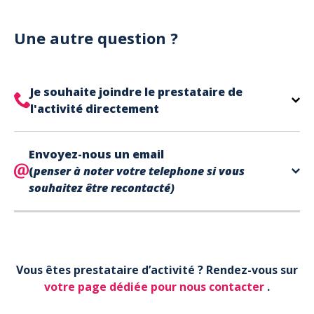
Notre site est un site e-commerce acceptant
votre billet.
uniquement les paiements en carte bancaire.
Cependant, nous avons l'office de tourisme de Fréjus
Une autre question ?
et de Saint Raphaël qui acceptent les chèques
vacances, uniquement sur place (pas par courrier).
A noter que la réservation est prise en compte
Je souhaite joindre le prestataire de
uniquement une fois le paiement effectué.
l'activité directement
Le contact de votre prestataire d’activité se
Envoyez-nous un email
trouve directement sur votre billet,
en bas de page
(
penser à noter votre telephone si vous
dans la partie contact.
souhaitez être recontacté)
Votre téléphone*
Vous êtes prestataire d’activité ? Rendez-vous sur
Votre email*
votre page dédiée pour nous contacter
.