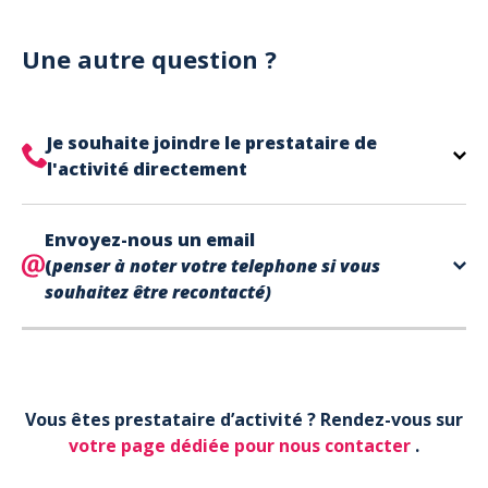
Notre site est un site e-commerce acceptant
votre billet.
uniquement les paiements en carte bancaire.
Cependant, nous avons l'office de tourisme de Fréjus
Une autre question ?
et de Saint Raphaël qui acceptent les chèques
vacances, uniquement sur place (pas par courrier).
A noter que la réservation est prise en compte
Je souhaite joindre le prestataire de
uniquement une fois le paiement effectué.
l'activité directement
Le contact de votre prestataire d’activité se
Envoyez-nous un email
trouve directement sur votre billet,
en bas de page
(
penser à noter votre telephone si vous
dans la partie contact.
souhaitez être recontacté)
Votre téléphone*
Vous êtes prestataire d’activité ? Rendez-vous sur
Votre email*
votre page dédiée pour nous contacter
.