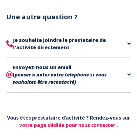
Notre site est un site e-commerce acceptant
votre billet.
uniquement les paiements en carte bancaire.
Cependant, nous avons l'office de tourisme de Fréjus
Une autre question ?
et de Saint Raphaël qui acceptent les chèques
vacances, uniquement sur place (pas par courrier).
A noter que la réservation est prise en compte
Je souhaite joindre le prestataire de
uniquement une fois le paiement effectué.
l'activité directement
Le contact de votre prestataire d’activité se
Envoyez-nous un email
trouve directement sur votre billet,
en bas de page
(
penser à noter votre telephone si vous
dans la partie contact.
souhaitez être recontacté)
Votre téléphone*
Vous êtes prestataire d’activité ? Rendez-vous sur
Votre email*
votre page dédiée pour nous contacter
.