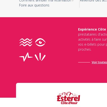
Comment annuler ma réservation ?
Revendre des acti
Foire aux questions
Expérience Côte
prestataires d'acti
activités à faire s
vos e-billets pour
proches.
Voir toutes 
Ce site est protégé par reCAPTCHA et Google
Politique de Conf
d’utilisation de Google
s’appliquent.
Envoyer