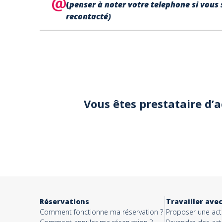
(
penser à noter votre telephone si vous 
recontacté)
Votre
téléphone*
Votre email*
Vous êtes prestataire d’
Objet*
Activité*
Réservations
Travailler ave
Comment fonctionne ma réservation ?
Proposer une acti
Message*