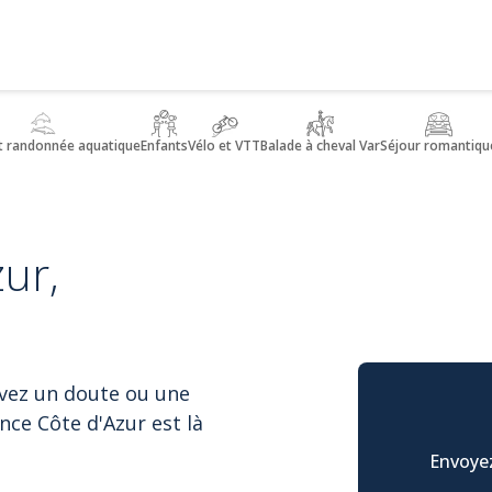
t randonnée aquatique
Enfants
Vélo et VTT
Balade à cheval Var
Séjour romantiqu
ur,
avez un doute ou une
nce Côte d'Azur est là
Envoyez