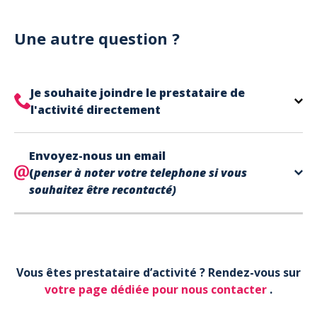
Notre site est un site e-commerce acceptant
votre billet.
uniquement les paiements en carte bancaire.
Cependant, nous avons l'office de tourisme de Fréjus
Une autre question ?
et de Saint Raphaël qui acceptent les chèques
vacances, uniquement sur place (pas par courrier).
A noter que la réservation est prise en compte
Je souhaite joindre le prestataire de
uniquement une fois le paiement effectué.
l'activité directement
Le contact de votre prestataire d’activité se
Envoyez-nous un email
trouve directement sur votre billet,
en bas de page
(
penser à noter votre telephone si vous
dans la partie contact.
souhaitez être recontacté)
Votre téléphone*
Vous êtes prestataire d’activité ? Rendez-vous sur
Votre email*
votre page dédiée pour nous contacter
.