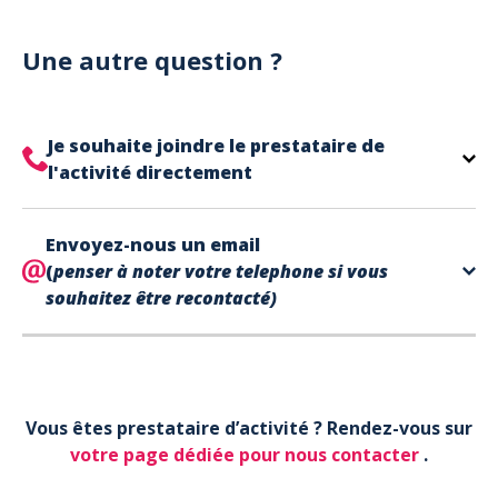
Notre site est un site e-commerce acceptant
votre billet.
uniquement les paiements en carte bancaire.
Cependant, nous avons l'office de tourisme de Fréjus
Une autre question ?
et de Saint Raphaël qui acceptent les chèques
vacances, uniquement sur place (pas par courrier).
A noter que la réservation est prise en compte
Je souhaite joindre le prestataire de
uniquement une fois le paiement effectué.
l'activité directement
Le contact de votre prestataire d’activité se
Envoyez-nous un email
trouve directement sur votre billet,
en bas de page
(
penser à noter votre telephone si vous
dans la partie contact.
souhaitez être recontacté)
Votre téléphone*
Vous êtes prestataire d’activité ? Rendez-vous sur
Votre email*
votre page dédiée pour nous contacter
.