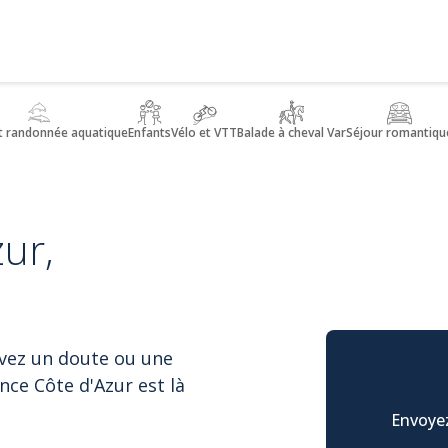
t randonnée aquatique
Enfants
Vélo et VTT
Balade à cheval Var
Séjour romantiqu
ur,
avez un doute ou une
nce Côte d'Azur est là
Envoyez