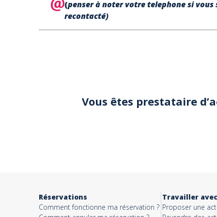
(
penser à noter votre telephone si vous 
recontacté)
Votre
téléphone*
Votre email*
Vous êtes prestataire d’
Objet*
Activité*
Réservations
Travailler ave
Comment fonctionne ma réservation ?
Proposer une acti
Message*