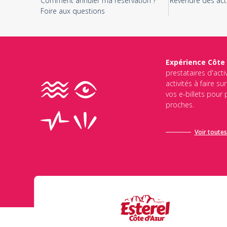
Comment annuler ma réservation ?
Revendre des acti
Foire aux questions
Expérience Côte
prestataires d'acti
activités à faire s
vos e-billets pour
proches.
Voir toutes 
Ce site est protégé par reCAPTCHA et Google
Politique de Conf
d’utilisation de Google
s’appliquent.
Envoyer