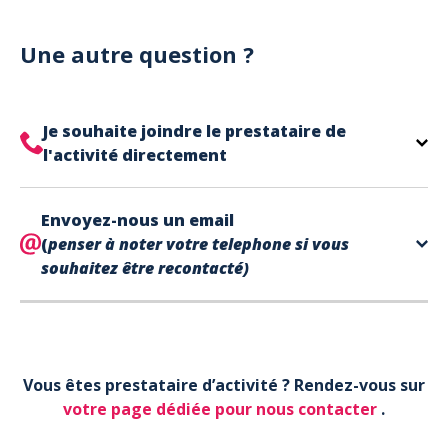
Notre site est un site e-commerce acceptant
votre billet.
uniquement les paiements en carte bancaire.
Cependant, nous avons l'office de tourisme de Fréjus
Une autre question ?
et de Saint Raphaël qui acceptent les chèques
vacances, uniquement sur place (pas par courrier).
A noter que la réservation est prise en compte
Je souhaite joindre le prestataire de
uniquement une fois le paiement effectué.
l'activité directement
Le contact de votre prestataire d’activité se
Envoyez-nous un email
trouve directement sur votre billet,
en bas de page
(
penser à noter votre telephone si vous
dans la partie contact.
souhaitez être recontacté)
Votre téléphone*
Vous êtes prestataire d’activité ? Rendez-vous sur
Votre email*
votre page dédiée pour nous contacter
.