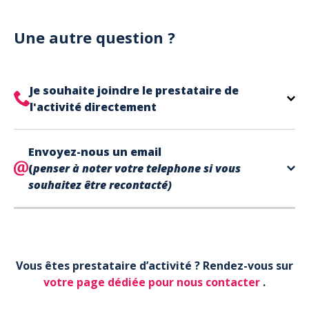
Notre site est un site e-commerce acceptant
votre billet.
uniquement les paiements en carte bancaire.
Cependant, nous avons l'office de tourisme de Fréjus
Une autre question ?
et de Saint Raphaël qui acceptent les chèques
vacances, uniquement sur place (pas par courrier).
A noter que la réservation est prise en compte
Je souhaite joindre le prestataire de
uniquement une fois le paiement effectué.
l'activité directement
Le contact de votre prestataire d’activité se
Envoyez-nous un email
trouve directement sur votre billet,
en bas de page
(
penser à noter votre telephone si vous
dans la partie contact.
souhaitez être recontacté)
Votre téléphone*
Vous êtes prestataire d’activité ? Rendez-vous sur
Votre email*
votre page dédiée pour nous contacter
.