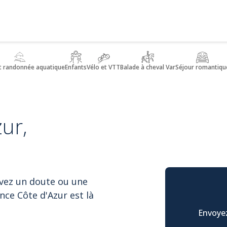
t randonnée aquatique
Enfants
Vélo et VTT
Balade à cheval Var
Séjour romantiqu
ur,
avez un doute ou une
nce Côte d'Azur est là
Envoyez