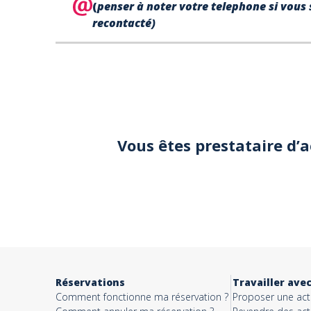
(
penser à noter votre telephone si vous 
recontacté)
Votre
téléphone*
Votre email*
Vous êtes prestataire d’
Objet*
Activité*
Réservations
Travailler ave
Comment fonctionne ma réservation ?
Proposer une acti
Message*