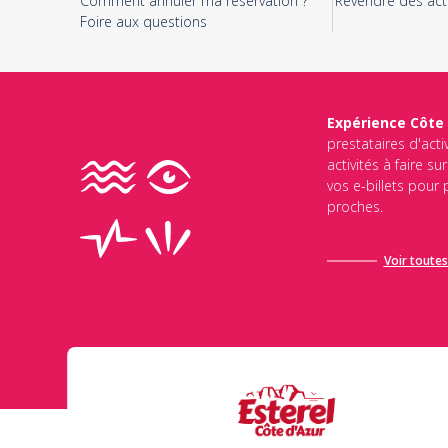
Comment annuler ma réservation ?
Revendre des acti
Foire aux questions
Expérience Côte
prestataires d'acti
activités à faire s
vos e-billets pour
proches.
Voir toutes 
Ce site est protégé par reCAPTCHA et Google
Politique de Conf
d’utilisation de Google
s’appliquent.
Envoyer