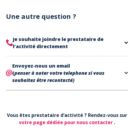
Notre site est un site e-commerce acceptant
votre billet.
uniquement les paiements en carte bancaire.
Cependant, nous avons l'office de tourisme de Fréjus
Une autre question ?
et de Saint Raphaël qui acceptent les chèques
vacances, uniquement sur place (pas par courrier).
A noter que la réservation est prise en compte
Je souhaite joindre le prestataire de
uniquement une fois le paiement effectué.
l'activité directement
Le contact de votre prestataire d’activité se
Envoyez-nous un email
trouve directement sur votre billet,
en bas de page
(
penser à noter votre telephone si vous
dans la partie contact.
souhaitez être recontacté)
Votre téléphone*
Vous êtes prestataire d’activité ? Rendez-vous sur
Votre email*
votre page dédiée pour nous contacter
.