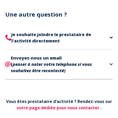
Notre site est un site e-commerce acceptant
votre billet.
uniquement les paiements en carte bancaire.
Cependant, nous avons l'office de tourisme de Fréjus
Une autre question ?
et de Saint Raphaël qui acceptent les chèques
vacances, uniquement sur place (pas par courrier).
A noter que la réservation est prise en compte
Je souhaite joindre le prestataire de
uniquement une fois le paiement effectué.
l'activité directement
Le contact de votre prestataire d’activité se
Envoyez-nous un email
trouve directement sur votre billet,
en bas de page
(
penser à noter votre telephone si vous
dans la partie contact.
souhaitez être recontacté)
Votre téléphone*
Vous êtes prestataire d’activité ? Rendez-vous sur
Votre email*
votre page dédiée pour nous contacter
.