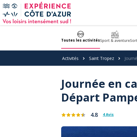
Panneau de gestion des cookies
Toutes les activités
Sport & aventure
Sor
Activités
Saint Tropez
Journ
Journée en ca
Départ Pamp
4.8
4 Avis