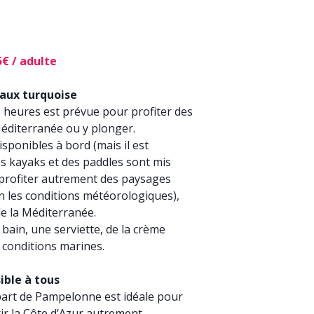
€ / adulte
aux turquoise
heures est prévue pour profiter des
Méditerranée ou y plonger.
sponibles à bord (mais il est
es kayaks et des paddles sont mis
 profiter autrement des paysages
n les conditions météorologiques),
de la Méditerranée.
 bain, une serviette, de la crème
 conditions marines.
ble à tous
part de Pampelonne est idéale pour
ir la Côte d’Azur autrement.