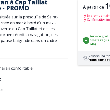
n à Cap Taillat
1
e - PROMO
À partir de
En promo : main
tuée sur la presqu’île de Saint-
Confirmation im
rnée en mer à bord d’un maxi-
verte du Cap Taillat et de ses
ournée réunit la navigation, des
Service gratu
 pause baignade dans un cadre
billets reçus
24h)
Vous souhaitez 
Nous contact
maran confortable
t
ée