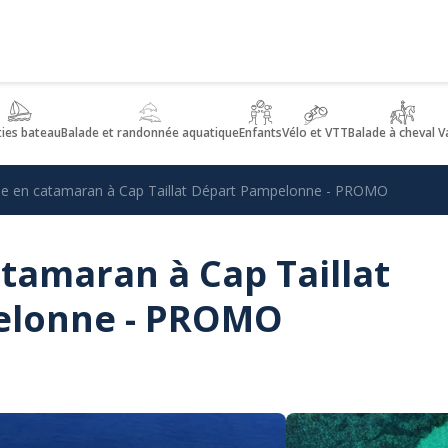
ties bateau
Balade et randonnée aquatique
Enfants
Vélo et VTT
Balade à cheval V
ée en catamaran à Cap Taillat Départ Pampelonne - PROMO
tamaran à Cap Taillat
elonne - PROMO