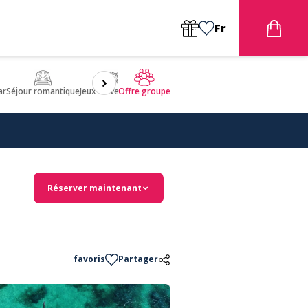
Fr
ar
Séjour romantique
Jeux d'aventures
Bien être
Insolite 🤩
ULM
Offre groupe
Réserver maintenant
favoris
Partager