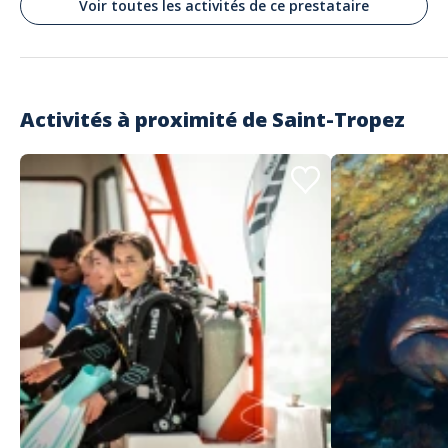
Voir toutes les activités de ce prestataire
Commenté le 25/07/2023
All was very well organized, it was interesting to hear some history,
manufacturing details, we've got to taste different wines - really enjoyed
the entire trip!
Activités à proximité de
Saint-Tropez
Sonia FERCHAUD
A répondu à Dovile le 01/08/2023
Thank you Doville ! It was a pleasure to take you to 2 different
vineyards with us. See you soon !
Tejas
Fantastic experience with the most
experienced
Commenté le 10/07/2023
The BEST part of the whole tour was Ms.Anjuna the vineyard tour escort
. Overall the vineyard experience was great and a memorable one .
Sonia FERCHAUD
A répondu à Tejas le 20/07/2023
Thank you so much for your nice comment to Anjouna that I will pass