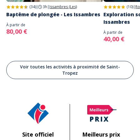
to her ! We always take our guest to the vineyards so they can see the
vines from close and understand better the production. Really happy
(34)
|
3h
|
Issambres (Les)
(10)
|
Ro
you enjoyed that and the rest ;)
Baptême de plongée - Les Issambres
Exploration sc
Issambres
À partir de
80,00 €
À partir de
40,00 €
Voir toutes les activités à proximité de Saint-
Tropez
Site officiel
Meilleurs prix