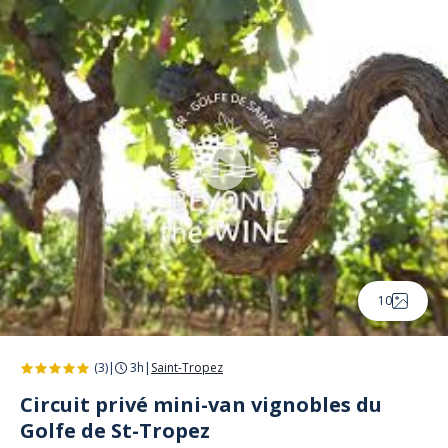
Panneau de gestion des cookies
10
(3)
|
3h
|
Saint-Tropez
Circuit privé mini-van vignobles du
Golfe de St-Tropez