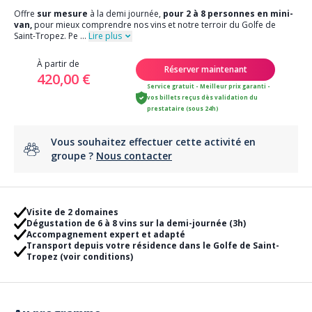
Offre
sur mesure
à la demi journée,
pour 2 à
8 personnes en mini-
van,
pour mieux comprendre nos vins et notre terroir du Golfe de
Saint-Tropez. Pe
...
Lire plus
À partir de
Réserver maintenant
420,00 €
Service gratuit - Meilleur prix garanti -
vos billets reçus dès validation du
prestataire (sous 24h)
Vous souhaitez effectuer cette activité en
groupe ?
Nous contacter
Visite de 2 domaines
Dégustation de 6 à 8 vins sur la demi-journée (3h)
Accompagnement expert et adapté
Transport depuis votre résidence dans le Golfe de Saint-
Tropez (voir conditions)