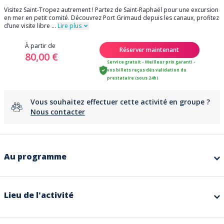
Visitez Saint-Tropez autrement ! Partez de Saint-Raphaël pour une excursion
en mer en petit comité. Découvrez Port Grimaud depuis les canaux, profitez
d’une visite libre
...
Lire plus
À partir de
Réserver maintenant
80,00 €
Service gratuit - Meilleur prix garanti -
vos billets reçus dès validation du
prestataire (sous 24h)
Vous souhaitez effectuer cette activité en groupe ?
Nous contacter
Au programme
Envie de visiter Saint-Tropez sans bouchons et cheveux au vent ?
Embarquez pour une escapade en mer conviviale et
rafraîchissante !
Lieu de l'activité
Depuis le Vieux-Port de Saint-Raphaël, partez à la découverte du Golfe de
Saint-Tropez à bord de nos bateaux d’exploration. En petit comité et
accompagné d’un skipper passionné, vous découvrirez des paysages