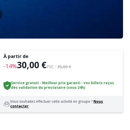
À partir de
30,00 €
-14%
PVC :
35,00 €
Service gratuit - Meilleur prix garanti - vos billets reçus
dès validation du prestataire (sous 24h)
Vous souhaitez effectuer cette activité en groupe ?
Nous
contacter