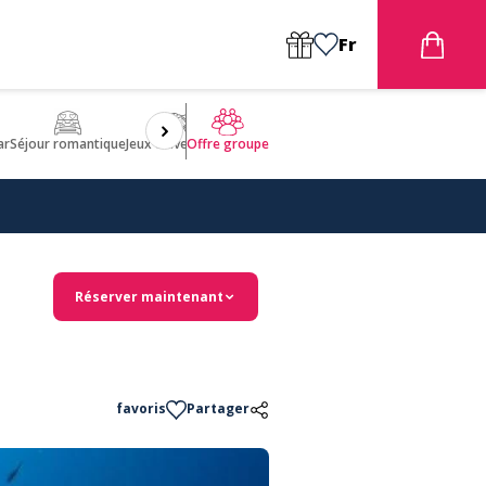
Fr
ar
Séjour romantique
Jeux d'aventures
Bien être
Insolite 🤩
ULM
Offre groupe
Réserver maintenant
favoris
Partager