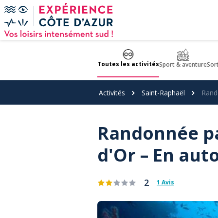
Panneau de gestion des cookies
Toutes les activités
Sport & aventure
Sor
Activités
Saint-Raphaël
Rando
Randonnée pal
d'Or – En au
2
1 Avis