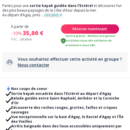
Partez pour une
sortie kayak guidée dans l’Estérel
et découvrez l’un
des plus beaux paysages de la Côte d’Azur depuis la mer.
Au départ d’Agay, près
...
Lire plus
À partir de
Réserver maintenant
35,00 €
-10%
Service gratuit - Meilleur prix garanti -
PVC :
39,00 €
vos billets reçus dès validation du
prestataire (sous 24h)
Vous souhaitez effectuer cette activité en groupe ?
Nous contacter
Nos coups de coeur
Sortie kayak encadrée dans l’Estérel au départ d’Agay
Balade guidée entre Saint-Raphaël, Anthéor et la Corniche
d’Or
Découverte des roches rouges, grottes, failles et criques
sauvages
Vue exceptionnelle sur la baie d’Agay, le Rastel d’Agay et l’Île
des Vieilles
Arrêts baignade dans des lieux accessibles uniquement par