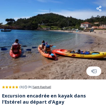
6
(3)
|
3h
|
Saint-Raphaël
Excursion encadrée en kayak dans
l’Estérel au départ d’Agay