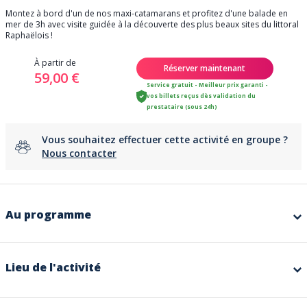
Montez à bord d'un de nos maxi-catamarans et profitez d'une balade en
mer de 3h avec visite guidée à la découverte des plus beaux sites du littoral
Raphaëlois !
À partir de
Réserver maintenant
59,00 €
Service gratuit - Meilleur prix garanti -
vos billets reçus dès validation du
prestataire (sous 24h)
Vous souhaitez effectuer cette activité en groupe ?
Nous contacter
Au programme
Montez à bord d'un de nos maxi-catamarans et profitez d'une balade en
mer de 3h avec visite guidée à la découverte des plus beaux sites du littoral
Raphaëlois !
Lieu de l'activité
VOTRE CROISIÈRE *:
9h20 : Embarquement des passagers, présentation du navire, de l’équipage
et des mesures de sécurité