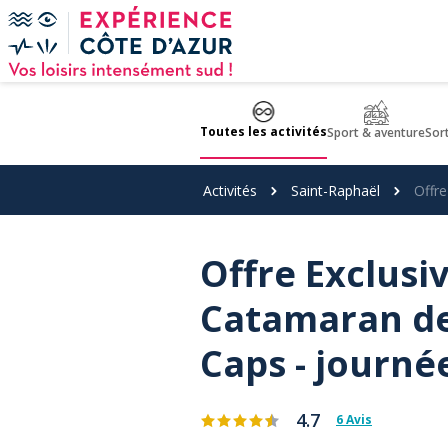
Panneau de gestion des cookies
Toutes les activités
Sport & aventure
Sor
Activités
Saint-Raphaël
Offre
Offre Exclusiv
Catamaran de 
Caps - journé
4.7
6 Avis