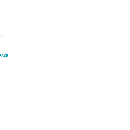
ël
RACE