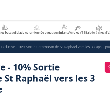
ties bateau
Balade et randonnée aquatique
Enfants
Vélo et VTT
Balade à cheval V
 Exclusive - 10% Sortie Catamaran de St Raphaël vers les 3 Caps - jo
e - 10% Sortie
St Raphaël vers les 3
e