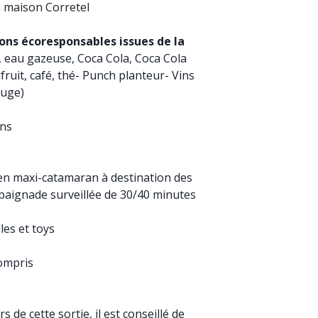
a maison Corretel
ons écoresponsables issues de la
, eau gazeuse, Coca Cola, Coca Cola
ifruit, café, thé- Punch planteur- Vins
ouge)
ons
-
en maxi-catamaran à destination des
baignade surveillée de 30/40 minutes
les et toys
compris
rs de cette sortie, il est conseillé de