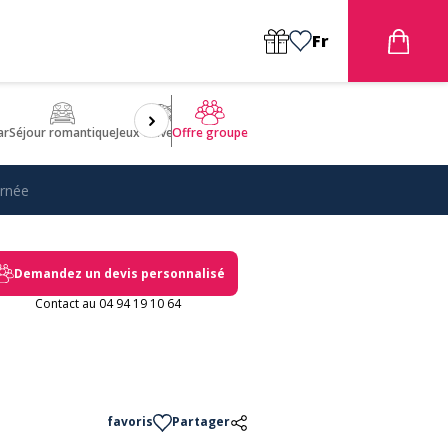
Fr
ar
Séjour romantique
Jeux d'aventures
Bien être
Insolite 🤩
ULM
Offre groupe
urnée
Demandez un devis personnalisé
Contact au 04 94 19 10 64
favoris
Partager