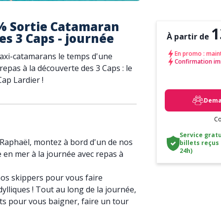
0% Sortie Catamaran
1
es 3 Caps - journée
À partir de
En promo : main
axi-catamarans le temps d'une
Confirmation im
epas à la découverte des 3 Caps : le
Cap Lardier !
Deman
Co
Service gratu
-Raphaël, montez à bord d'un de nos
billets reçus
24h)
 en mer à la journée avec repas à
os skippers pour vous faire
ylliques ! Tout au long de la journée,
ts pour vous baigner, faire un tour