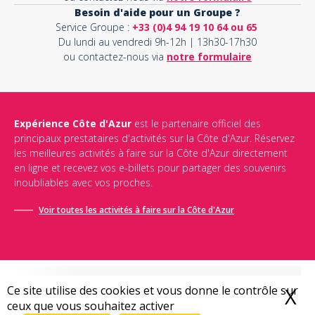
Besoin d'aide pour un Groupe ?
Service Groupe :
+33 (0)4 94 19 10 64 ou 65
Du lundi au vendredi 9h-12h | 13h30-17h30
ou contactez-nous via
notre formulaire
Expérience Côte d'Azur
est le partenaire officiel des
principaux prestataires d'activités sur la Côte d'Azur. Réservez
les meilleures activités à faire sur la Côte d'Azur directement
en ligne et recevez vos e-billets pour partager des souvenirs
inoubliables avec vos proches.
Voir toutes les activités à faire sur la Côte d'Azur
Ce site utilise des cookies et vous donne le contrôle sur
X
M
ceux que vous souhaitez activer
Conditions générales de vente
-
Politique de confidentialité
-