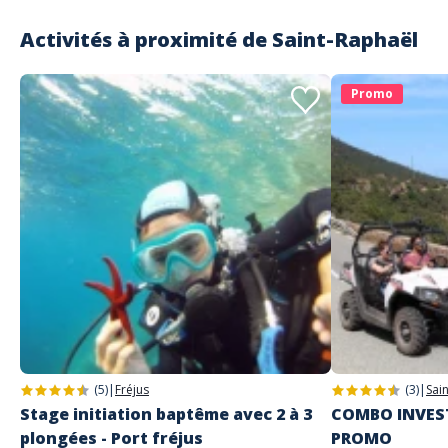
Activités à proximité de
Saint-Raphaël
Promo
(5)
|
Fréjus
(3)
|
Sai
Stage initiation baptême avec 2 à 3
COMBO INVEST
plongées - Port fréjus
PROMO