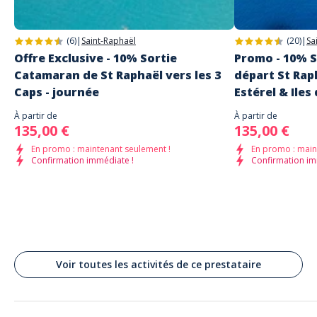
(6)
|
Saint-Raphaël
(20)
|
Sa
Offre Exclusive - 10% Sortie
Promo - 10% 
Catamaran de St Raphaël vers les 3
départ St Raph
Caps - journée
Estérel & Iles
À partir de
À partir de
135,00 €
135,00 €
En promo : maintenant seulement !
En promo : main
Confirmation immédiate !
Confirmation im
Voir toutes les activités de ce prestataire