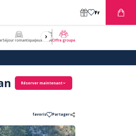
Fr
ar
Séjour romantique
Jeux d'aventures
Bien être
Insolite 🤩
ULM
Offre groupe
an
Réserver maintenant
favoris
Partager