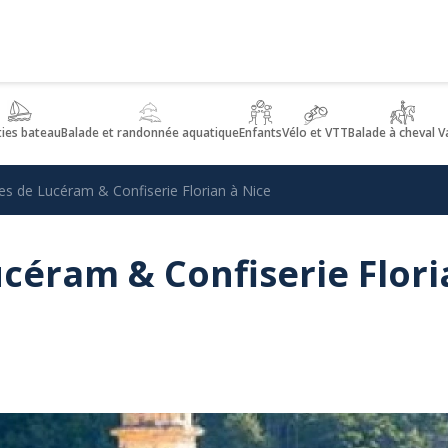
ties bateau
Balade et randonnée aquatique
Enfants
Vélo et VTT
Balade à cheval V
es de Lucéram & Confiserie Florian à Nice
céram & Confiserie Flori