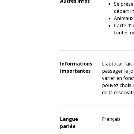
Autres Infos
Se prése
départ i
Animaux 
Carte d'I
toutes n
Informations
L'autocar fait
importantes
passager le jo
varier en fon
pouvez choisi
de la réservat
Langue
Français
parlée