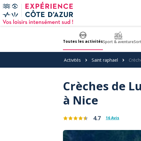
Panneau de gestion des cookies
Toutes les activités
Sport & aventure
Sor
Activités
Saint raphael
Crèch
Crèches de Lu
à Nice
4.7
16 Avis