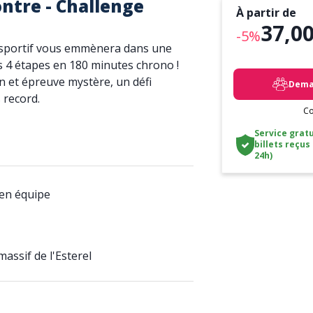
ntre - Challenge
À partir de
37,00
-5%
d sportif vous emmènera dans une
s 4 étapes en 180 minutes chrono !
n et épreuve mystère, un défi
Deman
 record.
Co
Service gratu
billets reçus
24h)
 en équipe
assif de l'Esterel