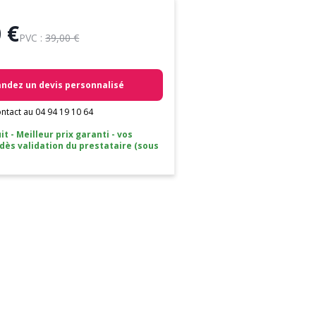
 €
PVC :
39,00 €
dez un devis personnalisé
ntact au 04 94 19 10 64
it - Meilleur prix garanti - vos
 dès validation du prestataire (sous