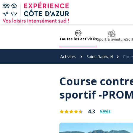
Panneau de gestion des cookies
Toutes les activités
Sport & aventure
Sor
Activités
Saint-Raphaël
Cour
Course contre
sportif -PRO
4.3
6 Avis