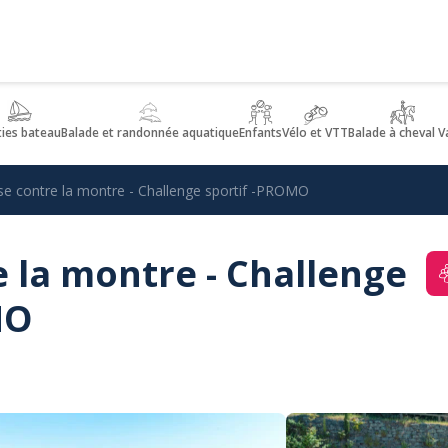
ties bateau
Balade et randonnée aquatique
Enfants
Vélo et VTT
Balade à cheval V
se contre la montre - Challenge sportif -PROMO
 la montre - Challenge
MO