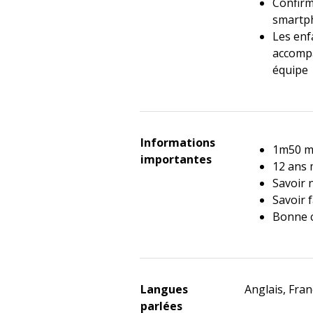
Confirm
smartph
Les enf
accompa
équipe
Informations
1m50 
importantes
12 ans
Savoir
Savoir f
Bonne c
Langues
Anglais, Fran
parlées