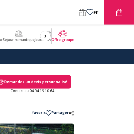
Fr
ar
Séjour romantique
Jeux d'aventures
Bien être
Insolite 🤩
ULM
Offre groupe
Demandez un devis personnalisé
Contact au 04 94 19 10 64
favoris
Partager