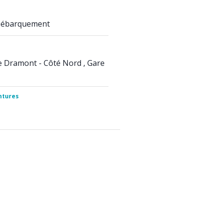
 Débarquement
Le Dramont - Côté Nord , Gare
ntures