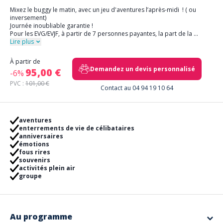
Mixez le buggy le matin, avec un jeu d'aventures l’après-midi ! ( ou
inversement)
Journée inoubliable garantie !
Pour les EVG/EVJF, à partir de 7 personnes payantes, la part de la
...
Lire plus
À partir de
Demandez un devis personnalisé
95,00 €
-6%
PVC :
101,00 €
Contact au 04 94 19 10 64
aventures
enterrements de vie de célibataires
anniversaires
émotions
fous rires
souvenirs
activités plein air
groupe
Au programme