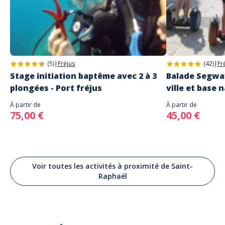
(5)
|
Fréjus
(42)
|
Fr
Stage initiation baptême avec 2 à 3
Balade Segway
plongées - Port fréjus
ville et base 
À partir de
À partir de
75,00 €
45,00 €
Voir toutes les activités à proximité de Saint-
Raphaël