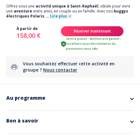
Offrez-vous une
activité unique à Saint-Raphaël
, idéale pour vivre
une
aventure
entre amis, en couple ou en famille. Avec nos
buggys
électriques Polaris
...
Lire plus
À partir de
Réserver maintenant
158,00 €
Service gratuit - Meilleur prix garanti -
vos billets reçus dès validation du
prestataire (sous 24h)
Vous souhaitez effectuer cette activité en
groupe ?
Nous contacter
Au programme
Une aventure tout-terrain unique sur la Côte d’Azur
Dès votre arrivée dans le quartier du
Dramont
à Saint-Raphaël,
Bon à savoir
vous êtes accueillis par notre
équipe
. Un briefing sécurité est
réalisé afin de vous expliquer le déroulement de la sortie.
Inclus
Chaque véhicule peut transporter deux personnes, le
La location des buggys et les frais de recharge
conducteur
doit être titulaire du permis de conduire avec au