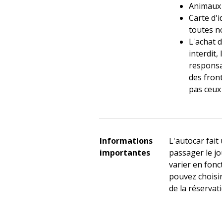
Animaux 
Carte d'i
toutes n
L'achat 
interdit,
responsab
des fron
pas ceux 
Informations
L'autocar fait
importantes
passager le jo
varier en fon
pouvez choisi
de la réservat