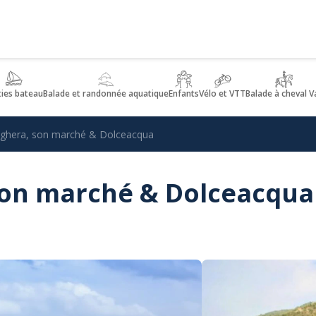
ties bateau
Balade et randonnée aquatique
Enfants
Vélo et VTT
Balade à cheval V
ighera, son marché & Dolceacqua
son marché & Dolceacqua