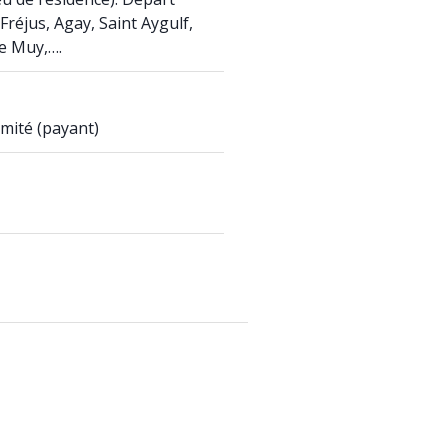
Fréjus, Agay, Saint Aygulf,
e Muy,….
mité (payant)