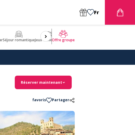
Fr
ar
Séjour romantique
Jeux d'aventures
Bien être
Insolite 🤩
ULM
Offre groupe
Réserver maintenant
favoris
Partager