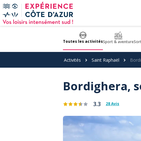
Panneau de gestion des cookies
Toutes les activités
Sport & aventure
Sor
Activités
Saint Raphaël
Bord
Bordighera, 
3.3
28 Avis