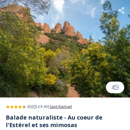
2
(5)
|
2 h 30
|
Saint-Raphaël
Balade naturaliste - Au coeur de
l'Estérel et ses mimosas