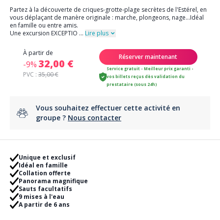
Partez à la découverte de criques-grotte-plage secrètes de l'Estérel, en
vous déplaçant de manère originale : marche, plongeons, nage...Idéal
en famille ou entre amis.
Une excursion EXCEPTIO
...
Lire plus
À partir de
Réserver maintenant
32,00 €
-9%
Service gratuit - Meilleur prix garanti -
PVC :
35,00 €
vos billets reçus dès validation du
prestataire (sous 24h)
Vous souhaitez effectuer cette activité en
groupe ?
Nous contacter
Unique et exclusif
Idéal en famille
Collation offerte
Panorama magnifique
Sauts facultatifs
9 mises à l'eau
A partir de 6 ans