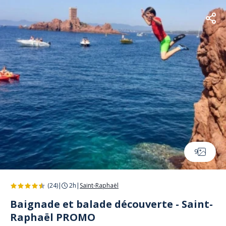
9
(24)
|
2h
|
Saint-Raphaël
Baignade et balade découverte - Saint-
Raphaël PROMO