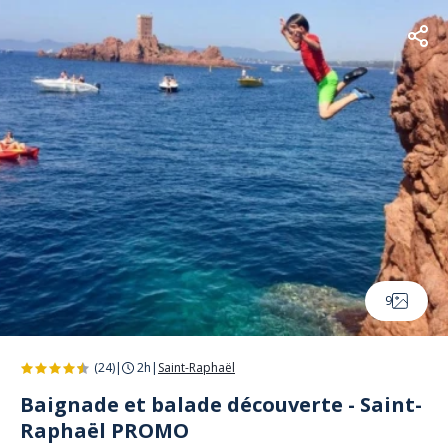
9
(24)
|
2h
|
Saint-Raphaël
Baignade et balade découverte - Saint-
Raphaël PROMO