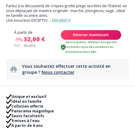
Partez à la découverte de criques-grotte-plage secrètes de l'Estérel, en
vous déplaçant de manère originale : marche, plongeons, nage...Idéal
en famille ou entre amis.
Une excursion EXCEPTIO
...
Lire plus
À partir de
Réserver maintenant
32,00 €
-9%
Service gratuit - Meilleur prix garanti -
PVC :
35,00 €
vos billets reçus dès validation du
prestataire (sous 24h)
Vous souhaitez effectuer cette activité en
groupe ?
Nous contacter
Unique et exclusif
Idéal en famille
Collation offerte
Panorama magnifique
Sauts facultatifs
9 mises à l'eau
A partir de 6 ans