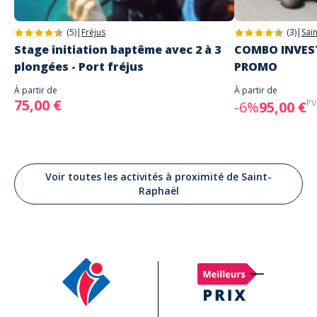
(5)
|
Fréjus
(3)
|
Sai
Stage initiation baptême avec 2 à 3
COMBO INVEST
plongées - Port fréjus
PROMO
À partir de
À partir de
75,00 €
PV
-6%
95,00 €
Voir toutes les activités à proximité de Saint-
Raphaël