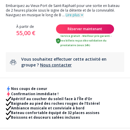
Embarquez au Vieux-Port de Saint-Raphaël pour une sortie en bateau
de 2 heures placée sous le signe de la détente et de la convivialité.
Naviguez en musique le long de B
...
Lire plus
À partir de
Réserver maintenant
55,00 €
Service gratuit - Meilleur prix garanti -
vos billets reçus dès validation du
prestataire (sous 24h)
Vous souhaitez effectuer cette activité en
groupe ?
Nous contacter
Nos coups de coeur
Confirmation immédiate !
Apéritif au coucher du soleil face à l’Île d’Or
Baignade au pied des roches rouges de l’Estérel
Ambiance musicale et conviviale à bord
Bateau confortable équipé de 32 places assises
Boissons et douceurs salées incluses