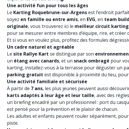
Une activité fun pour tous les âges
Le
Karting Roquebrune-sur-Argens
est l’endroit parfa
soyez
en famille ou entre amis
, en
EVG
, en
team buil
originale
, vous trouverez ici le
meilleur circuit karting
pour se mesurer entre membres d’équipe, rire, et créer 
Et si vous en voulez plus, profitez des formules dégressiv
Un cadre naturel et agréable
Le
site Rallye Kart
se distingue par son
environnemen
un
étang avec canards
, et un
snack ombragé
pour vou
karting, installez-vous à la terrasse pour déguster un pa
parking gratuit
est disponible à proximité du lieu, pour 
Une activité familiale et sécurisée
À partir de
7 ans
, les plus jeunes peuvent aussi découvrir
karts adaptés à leur âge et leur taille
, avec des règle
un briefing encadré par un professionnel : port du casque
est pensé pour la prévention et le plaisir de chacun.
Les adultes et enfants peuvent rouler séparément, pour 
piste.