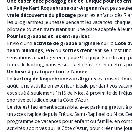
Une expérience pédagogique et ludique pour les en
Le
Rallye Kart Roquebrune-sur-Argens
n’est pas seulem
vraie découverte du pilotage
pour les enfants dès 7 ans
les programmes jeunesse pendant les vacances, chaque je
pilotage tout en s’amusant sur une piste adaptée à leur ta
Pour les groupes et les entreprises
Envie d’une
activité de groupe originale
sur la
Côte d
team buildings
,
EVG
ou
sorties d’entreprise
. C’est une
sensations à partager en équipe ! L’équipe Fun driving 
tours de karting, pauses snack et défis chronométrés po
Un loisir à pratiquer toute l’année
Le
karting de Roquebrune-sur-Argens
est ouvert
tous
août
. Une activité en extérieur idéale pendant vos vacanc
est situé à seulement 1h15 de Nice, à proximité de Fréjus
sportive et ludique sur la Côte d’Azur.
Le site est facilement accessible, avec parking gratuit à 
un accès rapide depuis Fréjus, Saint-Raphaël ou Nice. Cet
programme de vacances pour enfant ou famille, en combin
activités sportives sur la Côte d’Azur, pour créer une jo