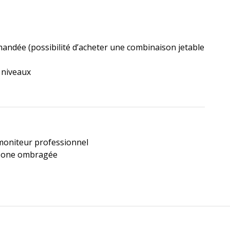
ndée (possibilité d’acheter une combinaison jetable
s niveaux
 moniteur professionnel
t zone ombragée