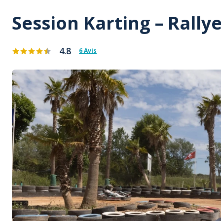
Session Karting – Rall
4.8
6 Avis