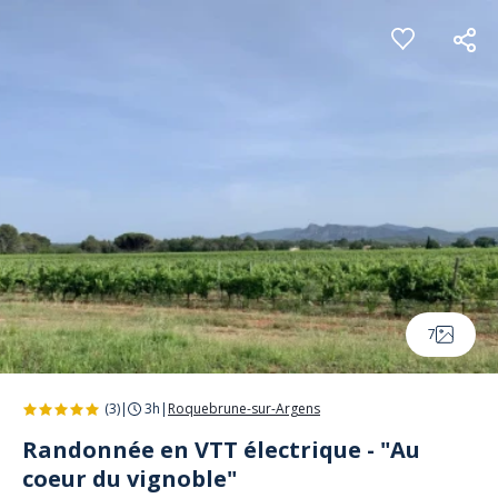
Panneau de gestion des cookies
7
(3)
|
3h
|
Roquebrune-sur-Argens
Randonnée en VTT électrique - "Au
coeur du vignoble"