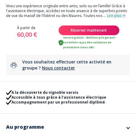
Vivez une expérience originale entre amis, solo ou en famille! Grâce à
l'assistance électrique, accédez en toute aisance à de superbes points
de vue du massif de l'Estérel ou des Maures. Toutes nos
...
Lire plus
À partir de
Réserver maintenant
60,00 €
Service gratuit - Meilleur prix garanti -
vos billets reçus dès validation du
prestataire (sous 24h)
Vous souhaitez effectuer cette activité en
groupe ?
Nous contacter
A la découverte du vignoble varois
Accessible à tous grâce à l'assistance électrique
Accompagnement par un professionnel diplômé
Au programme
Nos VTTAE haut de gamme sont équipés de suspensions avant et