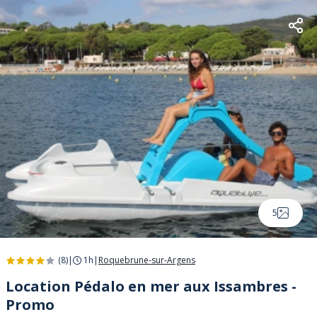
5
(8)
|
1h
|
Roquebrune-sur-Argens
Location Pédalo en mer aux Issambres -
Promo