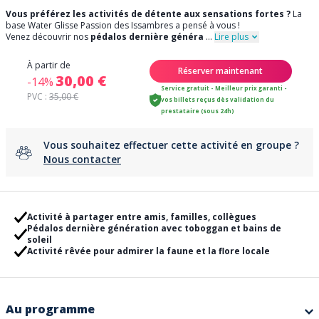
Vous préférez les activités de détente aux sensations fortes ?
La
base Water Glisse Passion des Issambres a pensé à vous !
Venez découvrir nos
pédalos dernière généra
...
Lire plus
À partir de
Réserver maintenant
30,00 €
-14%
Service gratuit - Meilleur prix garanti -
PVC :
35,00 €
vos billets reçus dès validation du
prestataire (sous 24h)
Vous souhaitez effectuer cette activité en groupe ?
Nous contacter
Activité à partager entre amis, familles, collègues
Pédalos dernière génération avec toboggan et bains de
soleil
Activité rêvée pour admirer la faune et la flore locale
Au programme