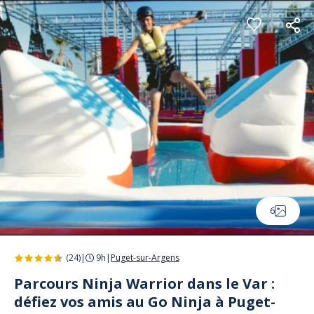
Panneau de gestion des cookies
6
(24)
|
9h
|
Puget-sur-Argens
Parcours Ninja Warrior dans le Var :
défiez vos amis au Go Ninja à Puget-