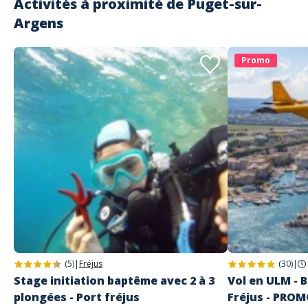
Activités à proximité de
Puget-sur-
Argens
Promo
(5)
|
Fréjus
(30)
|
Stage initiation baptême avec 2 à 3
Vol en ULM - B
plongées - Port fréjus
Fréjus - PRO