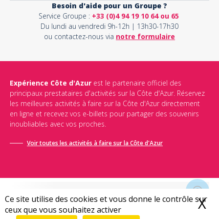
Besoin d'aide pour un Groupe ?
Service Groupe :
+33 (0)4 94 19 10 64 ou 65
Du lundi au vendredi 9h-12h | 13h30-17h30
ou contactez-nous via
notre formulaire
Expérience Côte d'Azur
est le partenaire officiel des
principaux prestataires d'activités sur la Côte d'Azur. Réservez
les meilleures activités à faire sur la Côte d'Azur directement
en ligne et recevez vos e-billets pour partager des souvenirs
inoubliables avec vos proches.
Voir toutes les activités à faire sur la Côte d'Azur
Ce site utilise des cookies et vous donne le contrôle sur
X
M
ceux que vous souhaitez activer
Conditions générales de vente
-
Politique de confidentialité
-