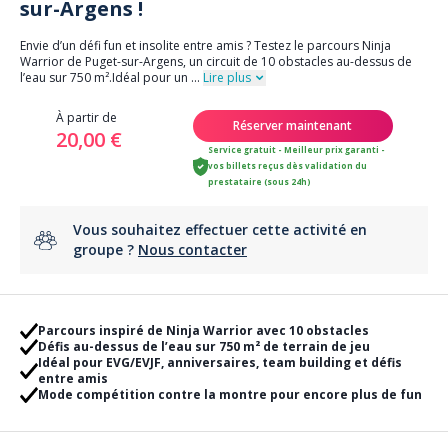
sur-Argens !
Envie d’un défi fun et insolite entre amis ? Testez le parcours Ninja
Warrior de Puget-sur-Argens, un circuit de 10 obstacles au-dessus de
l’eau sur 750 m².Idéal pour un
...
Lire plus
À partir de
Réserver maintenant
20,00 €
Service gratuit - Meilleur prix garanti -
vos billets reçus dès validation du
prestataire (sous 24h)
Vous souhaitez effectuer cette activité en
groupe ?
Nous contacter
Parcours inspiré de Ninja Warrior avec 10 obstacles
Défis au-dessus de l’eau sur 750 m² de terrain de jeu
Idéal pour EVG/EVJF, anniversaires, team building et défis
entre amis
Mode compétition contre la montre pour encore plus de fun