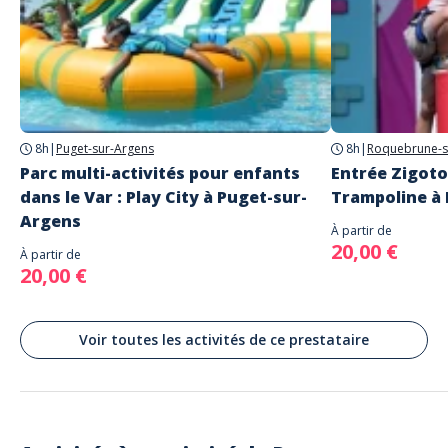
8h
|
Puget-sur-Argens
8h
|
Roquebrune-s
Parc multi-activités pour enfants
Entrée Zigoto 
dans le Var : Play City à Puget-sur-
Trampoline à 
Argens
À partir de
20,00 €
À partir de
20,00 €
Voir toutes les activités de ce prestataire