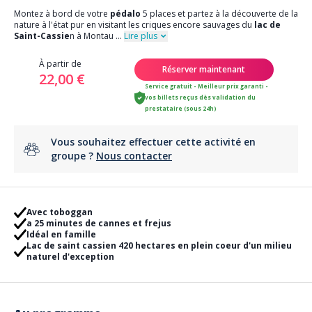
Montez à bord de votre
pédalo
5 places et partez à la découverte de la
nature à l'état pur en visitant les criques encore sauvages du
lac de
Saint-Cassie
n à Montau
...
Lire plus
À partir de
Réserver maintenant
22,00 €
Service gratuit - Meilleur prix garanti -
vos billets reçus dès validation du
prestataire (sous 24h)
Vous souhaitez effectuer cette activité en
groupe ?
Nous contacter
Avec toboggan
a 25 minutes de cannes et frejus
Idéal en famille
Lac de saint cassien 420 hectares en plein coeur d'un milieu
naturel d'exception