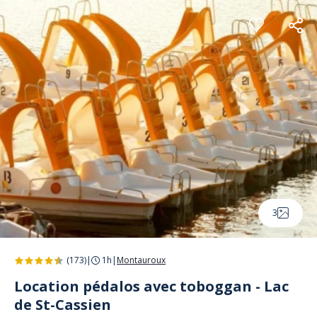
Panneau de gestion des cookies
3
(173)
|
1h
|
Montauroux
Location pédalos avec toboggan - Lac
de St-Cassien