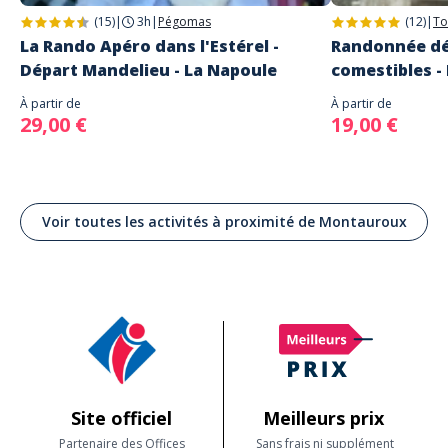
(15)
|
3h
|
Pégomas
(12)
|
To
La Rando Apéro dans l'Estérel -
Randonnée dé
Départ Mandelieu - La Napoule
comestibles -
À partir de
À partir de
29,00 €
19,00 €
Voir toutes les activités à proximité de Montauroux
Site officiel
Meilleurs prix
Partenaire des Offices
Sans frais ni supplément