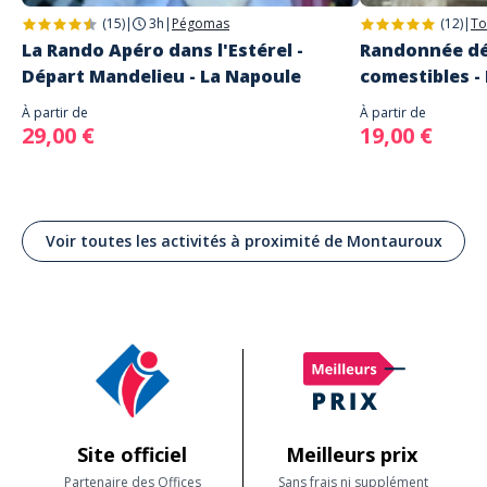
(15)
|
3h
|
Pégomas
(12)
|
To
La Rando Apéro dans l'Estérel -
Randonnée dé
Départ Mandelieu - La Napoule
comestibles -
À partir de
À partir de
29,00 €
19,00 €
Voir toutes les activités à proximité de Montauroux
Site officiel
Meilleurs prix
Partenaire des Offices
Sans frais ni supplément