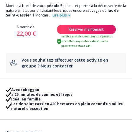
Montez à bord de votre
pédalo
5 places et partez à la découverte de la
nature à l'état pur en visitant les criques encore sauvages du
lac de
Saint-Cassie
n à Montau
...
Lire plus
À partir de
Réserver maintenant
22,00 €
Service gratuit - Meilleur prix garanti -
vos billets reçus dès validation du
prestataire (sous 24h)
Vous souhaitez effectuer cette activité en
groupe ?
Nous contacter
Avec toboggan
a 25 minutes de cannes et frejus
Idéal en famille
Lac de saint cassien 420 hectares en plein coeur d'un milieu
naturel d'exception