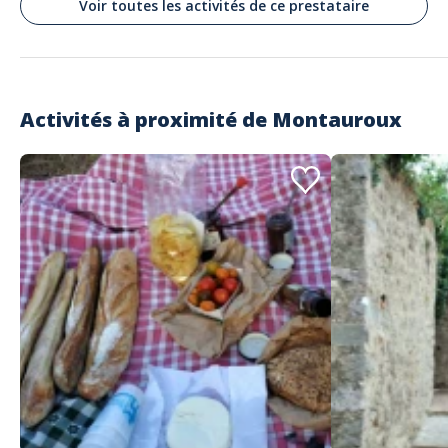
Voir toutes les activités de ce prestataire
nathalie
J'avais reserve et paye la veille via le
site et arrives sur place et bien on ne me
trouvait pas... Donc on m'a donnne un
Activités à proximité de
vieux pedalo qui a grince tout le long et
Montauroux
etait dur a manoeuvrer.. ON nous a
juste dit prenez celui la, pas de gilet de
sauvetage, ri
Commenté le 12/07/2020
*voir mon avis *voir mon avis *NON