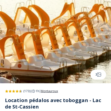
Panneau de gestion des cookies
3
(173)
|
1h
|
Montauroux
Location pédalos avec toboggan - Lac
de St-Cassien