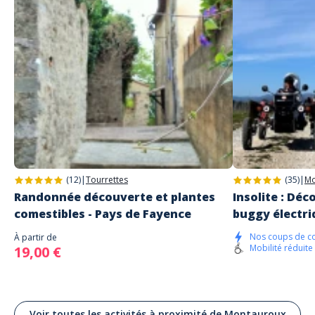
Lire les avis clients
(12)
|
Tourrettes
(35)
|
Mo
Randonnée découverte et plantes
Insolite : Dé
comestibles - Pays de Fayence
buggy électri
Nos coups de c
À partir de
Mobilité réduite
19,00 €
Voir toutes les activités à proximité de Montauroux