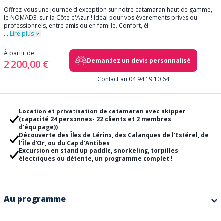
Offrez-vous une journée d'exception sur notre catamaran haut de gamme,
le NOMAD3, sur la Côte d'Azur ! Idéal pour vos événements privés ou
professionnels, entre amis ou en famille. Confort, él
...
Lire plus
À partir de
Demandez un devis personnalisé
2 200,00 €
Contact au 04 94 19 10 64
Location et privatisation de catamaran avec skipper
(capacité 24 personnes- 22 clients et 2 membres
d'équipage))
Découverte des Îles de Lérins, des Calanques de l'Estérel, de
l'Île d'Or, ou du Cap d'Antibes
Excursion en stand up paddle, snorkeling, torpilles
électriques ou détente, un programme complet !
Au programme
Embarquez pour une journée inoubliable à bord de notre
catamaran
NOMAD3
tout confort, avec un skipper professionnel à votre