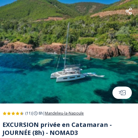
7
(11)
|
8h
|
Mandelieu-la-Napoule
EXCURSION privée en Catamaran -
JOURNÉE (8h) - NOMAD3